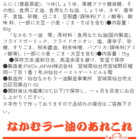
んにく(青森県産)、つゆ(しょうゆ、果糖ブドウ糖液糖、そ
の他)、食用ごま油、食用なたね油、しょうゆ、ネギ、唐辛
子、食塩、砂糖、白ごま、豆板醬/調味料(アミノ酸等)、酸
味 料、(一部に大豆・小麦・ごま・さばを含む)●内容量：
80g
「なかむラー油 零」原材料：食用なたね油(国内製造)、
フライドガーリック、フライドオニオン、塩、唐辛子、砂
糖、すりごま、粉末醬油、粉末味噌、パプリカ/調味料(アミ
ノ酸等)、(一部に小麦・ごま・大豆を含む)●内容量：75g
●保存方法:直射日光、高温多湿を避け、常温で保存
●製造者:PWDs JAPAN株式会社 宮城県仙台市宮城野区榴
岡一丁目１番１号JR仙台イーストゲートビル６階
●製造所：仙台なかむラー油製造事業所 宮城県仙台市太
白区羽黒台11-50
●開封後は冷蔵庫(10℃以下)で保存し、一ヶ月を目安にお召
し上がりください。
※手作りで作っておりますので品切れの場合はご容赦下さ
い。