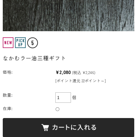
なかむラー油三種ギフト
¥2,080
価格:
(税込 ¥2,246)
[ポイント還元 22ポイント～]
数量:
個
在庫:
○