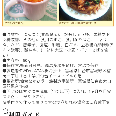
●原材料：にんにく(青森県産)、つゆ(しょうゆ、果糖ブド
ウ糖液糖、その他)、食用ごま油、食用なたね油、しょう
ゆ、ネギ、唐辛子、食塩、砂糖、白ごま、豆板醬/調味料(ア
ミノ酸等)、酸味料、(一部に大豆・小麦・ごま・さばを含
む)
●内容料：80ｇ
●保存方法:直射日光、高温多湿を避け、常温で保存
●製造者:PWDs JAPAN株式会社 宮城県仙台市宮城野区榴
岡一丁目１番１号JR仙台イーストビル６階
●製造所:仙台なかむラー油製造事業所 宮城県仙台市太白
区羽黒台11-50
●開封後はすぐに冷蔵庫（10℃以下）に入れ、1ヶ月を目安
にお召し上がり下さい。
※手作りで作っておりますので品切れの場合はご容赦下さ
い。
ご利用ガイド