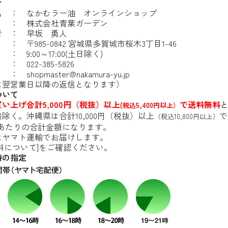
せ
名 ： なかむラー油 オンラインショップ
 ： 株式会社青葉ガーデン
者 ： 早坂 勇人
 〒985-0842 宮城県多賀城市桜木3丁目1-46
 9:00～17:00(土日除く)
 022-385-5826
ル ：
shopmaster@nakamura-yu.jp
は翌営業日以降の返信となります）
ついて
い上げ合計5,000円（税抜）以上
で送料無料
(税込5,400円以上）
除く。沖縄県は合計10,000円（税抜）以上
で
（税込10,800円以上）
先あたりの合計金額になります。
はヤマト運輸でお届けします。
料について
]をご確認ください。
時の指定