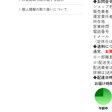
◆お問合
ショップ
個人情報の取り扱いについて
販売業者
運営責任
所在地 ：
営業時間 ：
電話番号 ：
Ｅメー
（定休日
◆送料に
通常、
お買
※一部離島
※1配送
配送業者
詳細は[
送
◆配達日