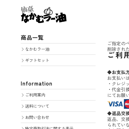
商品一覧
ご指定の
削除され
なかむラー油
ご利
ギフトセット
◆お支払
お支払い
Information
・クレジットカー
・代金引
ご利用案内
にてお願
送料について
◆返品交
お問い合わせ
返品、交
られてい
特定商取引法に関する表示