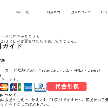
商品一覧
ご利用案内
送料について
お問
なかむラー油
ギフトセット
ページは見つかりません。
たかＵＲＬが変更されたため表示できません。
用ガイド
方法
は
ド決済((VISA / MasterCard / JCB / AMEX / Diners)
換
いたします。
換について
換は食品の性質上、原則としてお受けできません。商品がお手
ないかをすぐにご確認下さい。