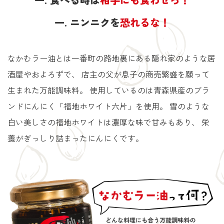
一. ニンニクを
恐れるな！
なかむラー油とは一番町の路地裏にある隠れ家のような居
酒屋やおよろずで、
店主の父が息子の商売繁盛を願って
生まれた万能調味料。
使用しているのは青森県産のブラ
ンドにんにく「福地ホワイト六片」を使用。
雪のような
白い美しさの福地ホワイトは濃厚な味で甘みもあり、
栄
養がぎっしり詰まったにんにくです。