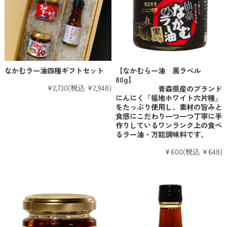
なかむラー油四種ギフトセット
【なかむらー油 黒ラベル
80g】
¥2,730
(税込 ¥2,948)
青森県産のブランド
にんにく「福地ホワイト六片種」
をたっぷり使用し、素材の旨みと
食感にこだわり一つ一つ丁寧に手
作りしているワンランク上の食べ
るラー油・万能調味料です。
¥600
(税込 ¥648)