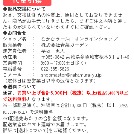
◆返品交換について
返品、交換は食品の性質上、原則としてお受けできませ
ん。商品がお手元に届きましたら、まずご注文内容と違っ
たものが送られていないかをすぐにご確認下さい。
◆お問合せ
ショップ名 ： なかむラー油 オンラインショップ
販売業者 ： 株式会社青葉ガーデン
運営責任者 ： 早坂 勇人
所在地 ： 〒985-0842 宮城県多賀城市桜木3丁目1-46
営業時間 ： 9:00～17:00(土日除く)
電話番号 ： 022-385-5826
Ｅメール ：
shopmaster@nakamura-yu.jp
（定休日は翌営業日以降の返信となります）
◆送料について
通常、
お買い上げ合計5,000円（税抜）以上
(税込5,400円以上）
で送料無料
となります。
※一部離島除く。沖縄県は合計10,000円（税抜）以上
（税込
で送料無料
10,800円以上）
※1配送先あたりの合計金額になります。
配送業者はヤマト運輸でお届けします。
詳細は[
送料について
]をご確認ください。