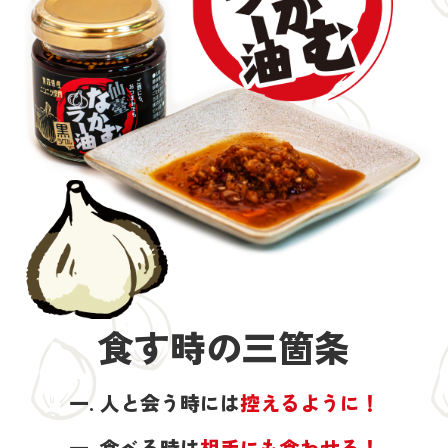
食す時の三箇条
一. 人と会う時には
控えるように！
一. 食べる時は
相手にも食わせろ！