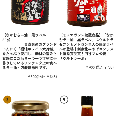
【なかむらー油 黒ラベル
【モノマガジン掲載商品】「なか
80g】
むラー油 黒ラベル」にウルトラ
青森県産のブランド
セブンとメトロン星人の限定ラベ
にんにく「福地ホワイト六片種」
ルが登場！新東北みやげコンテス
をたっぷり使用し、素材の旨みと
ト優秀賞受賞！円谷プロ公認！
食感にこだわり一つ一つ丁寧に手
「ウルトラー油」
作りしているワンランク上の食べ
¥700
(税込 ¥756)
るラー油・万能調味料です。
¥600
(税込 ¥648)