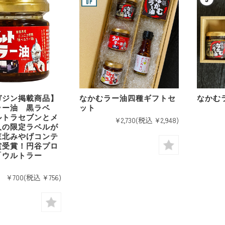
ガジン掲載商品】
なかむラー油四種ギフトセ
なかむ
ラー油 黒ラベ
ット
ルトラセブンとメ
¥2,730
(税込 ¥2,948)
人の限定ラベルが
東北みやげコンテ
賞受賞！円谷プロ
「ウルトラー
¥700
(税込 ¥756)