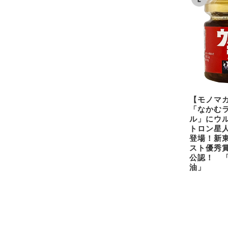
【モノマ
「なかむ
ル」にウ
トロン星
登場！新
スト優秀
公認！ 
油」