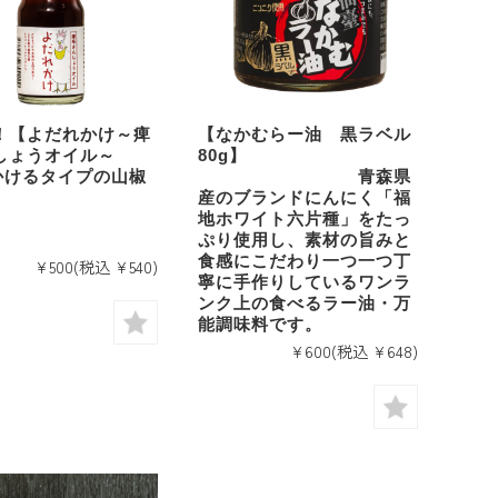
！【よだれかけ～痺
【なかむらー油 黒ラベル
しょうオイル～
80g】
】かけるタイプの山椒
青森県
産のブランドにんにく「福
ル
地ホワイト六片種」をたっ
ぷり使用し、素材の旨みと
食感にこだわり一つ一つ丁
¥500
(税込 ¥540)
寧に手作りしているワンラ
ンク上の食べるラー油・万
能調味料です。
¥600
(税込 ¥648)