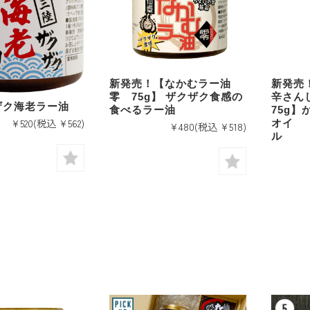
新発売！【なかむラー油
新発売
零 75g】 ザクザク食感の
辛さん
ザク海老ラー油
食べるラー油
75g
¥520
(税込 ¥562)
オイ
¥480
(税込 ¥518)